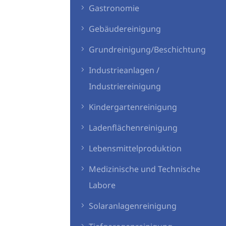
Gastronomie
Gebäudereinigung
Grundreinigung/Beschichtung
Industrieanlagen /
Industriereinigung
Kindergartenreinigung
Ladenflächenreinigung
Lebensmittelproduktion
Medizinische und Technische
Labore
Solaranlagenreinigung