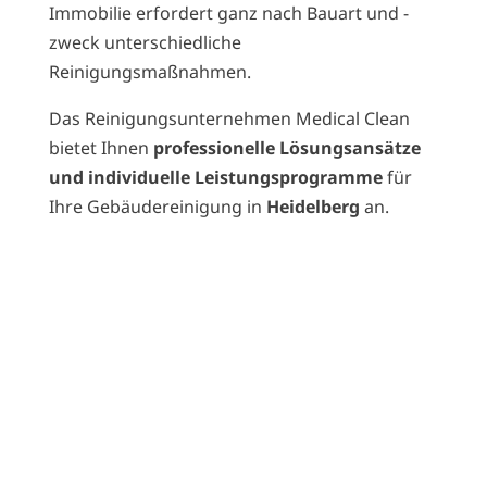
Immobilie erfordert ganz nach Bauart und -
zweck unterschiedliche
Reinigungsmaßnahmen.
Das Reinigungsunternehmen Medical Clean
bietet Ihnen
professionelle Lösungsansätze
und individuelle Leistungsprogramme
für
Ihre Gebäudereinigung in
Heidelberg
an.
Wir sind mehrfach nach DIN Norm
zertifiziert!
Damit unser Leistungsniveau und die
Reinigungsqualität den
vorgeschriebenen Richtlinien und
hygienischen Standards entspricht.