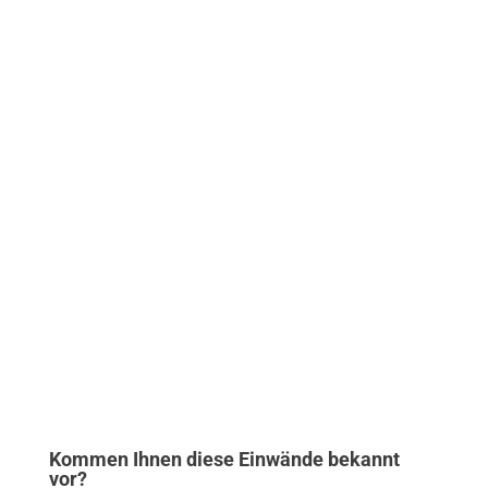
Einzugsgebiet!
Suche Sie nach einer
zuverlässigen
Reinigungsfirma für Ihre
Gebäudereinigung im Raum
Stuttgart, Esslingen,
Sindelfingen, Reutlingen oder
Göppingen?
Wir sind dort, wo Sie uns
brauchen!
In deutschlandweiten
Standorten
zu Ihren Diensten.
Kommen Ihnen diese Einwände bekannt
vor?