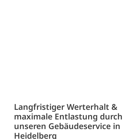
Seit über 25 Jahren Ihr Premium-
Partner und Experte in der
gewerblichen Gebäudereinigung.
Durch mehrfache DIN Zertifizierung,
automatisierte Management-
Informationsberichte und
elektronische Qualitätschecks
garantieren wir höchste
Qualitätssicherung.
Langfristiger Werterhalt &
maximale Entlastung durch
unseren Gebäudeservice in
Heidelberg